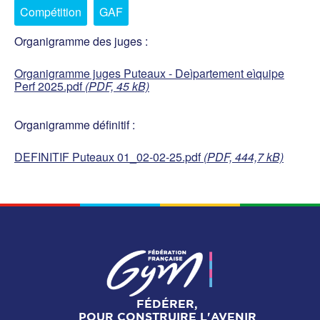
Compétition
GAF
Organigramme des juges :
Organigramme juges Puteaux - Deìpartement eìquipe
Perf 2025.pdf
(PDF, 45 kB)
Organigramme définitif :
DEFINITIF Puteaux 01_02-02-25.pdf
(PDF, 444,7 kB)
FÉDÉRER,
POUR CONSTRUIRE L'AVENIR